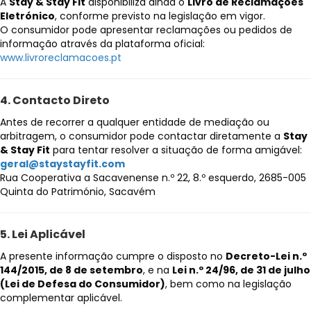
A
Stay & Stay Fit
disponibiliza ainda o
Livro de Reclamações
Eletrónico
, conforme previsto na legislação em vigor.
O consumidor pode apresentar reclamações ou pedidos de
informação através da plataforma oficial:
www.livroreclamacoes.pt
4. Contacto Direto
Antes de recorrer a qualquer entidade de mediação ou
arbitragem, o consumidor pode contactar diretamente a
Stay
& Stay Fit
para tentar resolver a situação de forma amigável:
geral@staystayfit.com
Rua Cooperativa a Sacavenense n.º 22, 8.º esquerdo, 2685-005
Quinta do Património, Sacavém
5. Lei Aplicável
A presente informação cumpre o disposto no
Decreto-Lei n.º
144/2015, de 8 de setembro
, e na
Lei n.º 24/96, de 31 de julho
(Lei de Defesa do Consumidor)
, bem como na legislação
complementar aplicável.